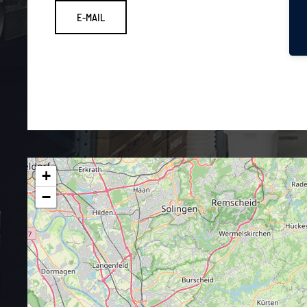
E-MAIL
+
−