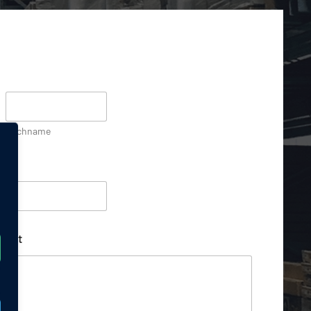
Nachname
richt